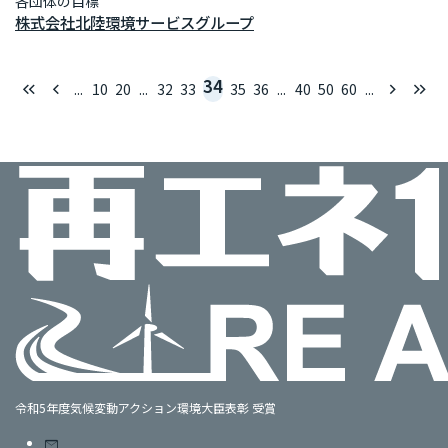
各団体の目標
株式会社北陸環境サービスグループ
34
keyboard_double_arrow_left
keyboard_arrow_left
keyboard_arrow_right
keyboard_double_arrow_right
...
10
20
...
32
33
35
36
...
40
50
60
...
令和5年度気候変動アクション環境大臣表彰 受賞
mail