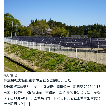
最新情報
株式会社宮城衛生環境公社を訪問しました
脱炭素経営の新リーダー 宮城衛生環境公社 訪問記 2023.11.17
再エネ100宣言 RE Action 事務局 金子 貴代 ●はじめに 秋も
深まる11月中旬に、宮城県仙台市にある株式会社宮城衛生環境公
社を訪問した […]