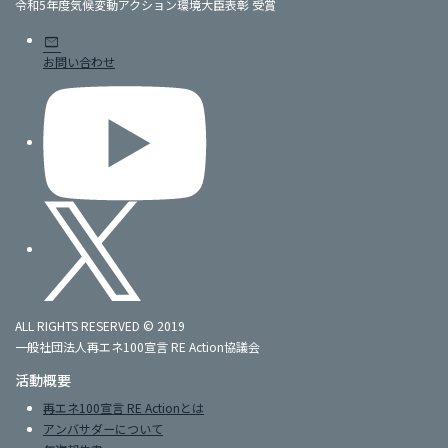
令和5年度気候変動アクション環境大臣表彰 受賞
mail
お問い合わせ
ALL RIGHTS RESERVED © 2019
一般社団法人再エネ100宣言 RE Action協議会
活動概要
再エネ100宣言 RE Actionとは
アンバサダーについて