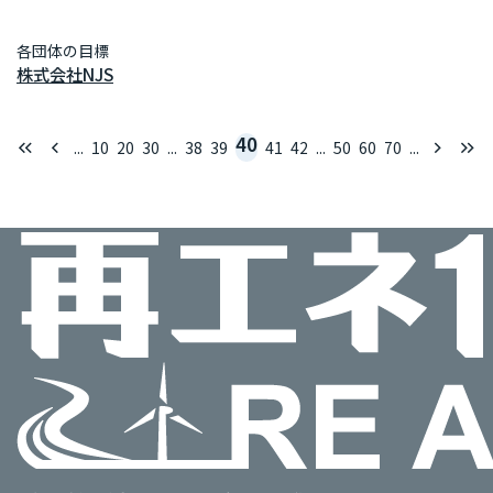
各団体の目標
株式会社NJS
40
keyboard_double_arrow_left
keyboard_arrow_left
keyboard_arrow_right
keyboard_double_arrow_right
...
10
20
30
...
38
39
41
42
...
50
60
70
...