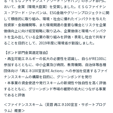
る「ＥＳＧファイナンス・アワード・ジャパン」のボンド部門に
おいて、金賞（環境大臣賞）を受賞しました。ＥＳＧファイナン
ス・アワード・ジャパンは、ESG金融やグリーンプロジェクトに関
して積極的に取り組み、環境・社会に優れたインパクトを与えた
投資家・金融機関等、また環境関連の重要な機会とリスクを企業
価値向上に向け経営戦略に取り込み、企業価値と環境へインパク
トを生み出している企業の取り組みを評価・表彰し社会で共有す
ることを目的として、2019年度に環境省が創設しました。
【ボンド部門金賞選定理由】
・再生可能エネルギーの拡大の必要性を認識し、自らがRE100に
参加するとともに、中小企業及び病院、教育機関、自治体等各種
団体向け「再エネ100宣言RE Action」への参加を促進するファイ
ナンススキームの構築を目的に、グリーンボンドを発行
・本事業の資金使途や発行スキームの新規性や独自性を高く評価
するとともに、グリーンボンド市場の裾野の拡大につながる事業
であると評価
＜ファイナンススキーム（芙蓉 再エネ100宣言・サポートプログ
ラム）概要＞