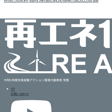
https://ssl4.eir-parts.net/doc/8424/tdnet/1802022/00.pdf
令和5年度気候変動アクション環境大臣表彰 受賞
mail
お問い合わせ