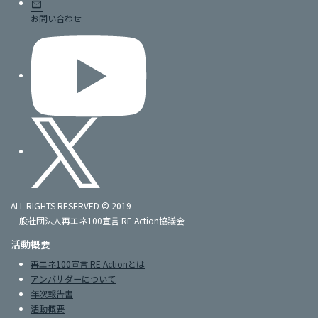
mail
お問い合わせ
ALL RIGHTS RESERVED © 2019
一般社団法人再エネ100宣言 RE Action協議会
活動概要
再エネ100宣言 RE Actionとは
アンバサダーについて
年次報告書
活動概要