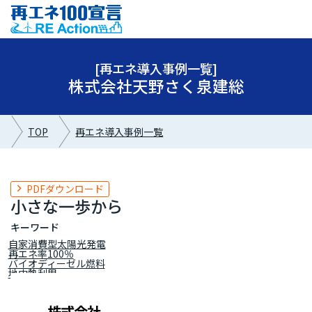
[再エネ導入事例一覧]
株式会社天野さく泉建総
TOP
再エネ導入事例一覧
PDFダウンロード
小さな一歩から
キーワード
自家消費型太陽光発電
再エネ率100％
バイオディーゼル燃料
地中熱利用