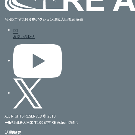
令和5年度気候変動アクション環境大臣表彰 受賞
mail
お問い合わせ
ALL RIGHTS RESERVED © 2019
一般社団法人再エネ100宣言 RE Action協議会
活動概要