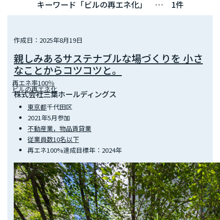
キーワード「ビルの再エネ化」 … 1件
作成日：2025年8月19日
親しみあるサステナブルな場づくりを 小さ
なことからコツコツと。
再エネ率100％
ビルの再エネ化
株式会社三葉ホールディングス
東京都
千代田区
2021年5月参加
不動産業，物品賃貸業
従業員数10名以下
再エネ100%達成目標年：2024年