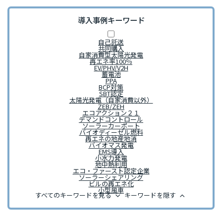
導入事例キーワード
自己託送
共同購入
自家消費型太陽光発電
再エネ率100％
EV/PHV/V2H
蓄電池
PPA
BCP対策
SBT認定
太陽光発電（自家消費以外）
ZEB/ZEH
エコアクション２１
デマンドコントロール
ソーラーカーポート
バイオディーゼル燃料
再エネの地産地消
バイオマス発電
EMS導入
小水力発電
地中熱利用
エコ・ファースト認定企業
ソーラーシェアリング
ビルの再エネ化
小型風車
keyboard_arrow_down
keyboard_arrow_up
すべてのキーワードを見る
キーワードを隠す