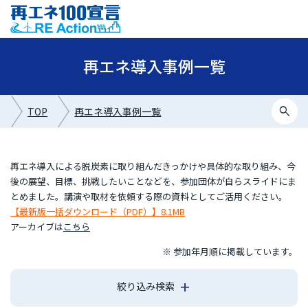
再エネ導入事例一覧
search
TOP
再エネ導入事例一覧
再エネ導入による脱炭素に取り組んだきっかけや具体的な取り組み、今
後の展望、目標、挑戦したいことなどを、参加団体が自らスライドにま
とめました。講演や取材を依頼する際の資料としてご活用ください。
【最新版一括ダウンロード（PDF）】8.1MB
アーカイブは
こちら
※ 参加年月順に掲載しています。
絞り込み検索