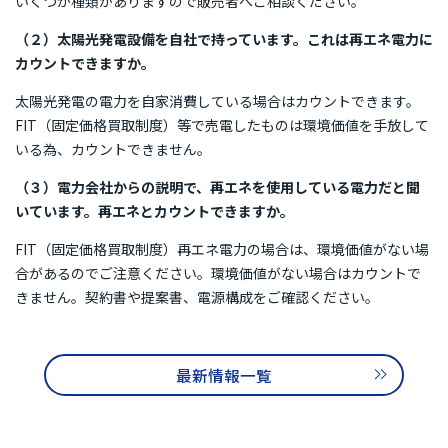
いくつか種類がありますので販売者へご相談ください。
再エネ100宣言 RE Action の最新情報
（２）太陽光発電設備を自社で持っています。これは再エネ電力に
新規参加団体のお知らせ
RE Actionからのお知らせ
カウントできますか。
主催イベント
協力イベント
活動報告
太陽光発電の電力を自家消費している場合はカウントできます。
FIT（固定価格買取制度）等で売電したものは環境価値を手放して
いる為、カウントできません。
参加団体の最新情報
（３）電力会社からの説明で、再エネを使用している電力だと聞
参加団体の取り組み
いています。再エネとカウントできますか。
FIT（固定価格買取制度）再エネ電力の場合は、環境価値がない場
参加団体の方へのお知らせ
合があるのでご注意ください。環境価値がない場合はカウントで
きません。契約書や提案書、電源構成をご確認ください。
補助金などのお知らせ
最新情報一覧