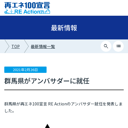
最新情報
search
list
TOP
最新情報一覧
close
最新情報カテゴリー
2021年2月26日
群馬県がアンバサダーに就任
ニュース
イベント情報
プレスリリース
群馬県が再エネ100宣言 RE Actionのアンバサダー就任を発表しま
した。
メディア掲載