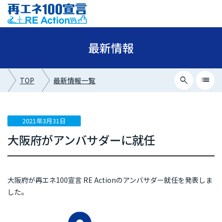
最新情報
search
list
TOP
最新情報一覧
close
最新情報カテゴリー
2021年3月31日
大阪府がアンバサダーに就任
ニュース
イベント情報
プレスリリース
大阪府が再エネ100宣言 RE Actionのアンバサダー就任を発表しま
した。
メディア掲載