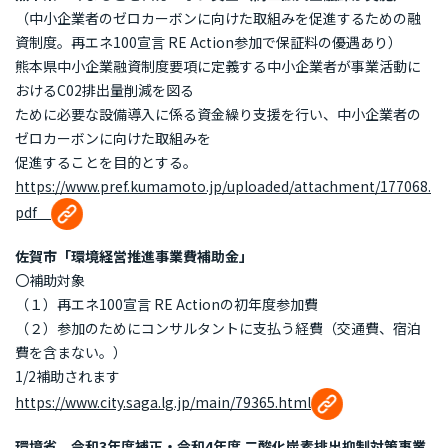
（中小企業者のゼロカーボンに向けた取組みを促進するための融
資制度。再エネ100宣言 RE Action参加で保証料の優遇あり）
熊本県中小企業融資制度要項に定義する中小企業者が事業活動に
おけるC02排出量削減を図る
ために必要な設備導入に係る資金繰り支援を行い、中小企業者の
ゼロカーボンに向けた取組みを
促進することを目的とする。
https://www.pref.kumamoto.jp/uploaded/attachment/177068.
pdf
佐賀市「環境経営推進事業費補助金」
〇補助対象
（１）再エネ100宣言 RE Actionの初年度参加費
（２）参加のためにコンサルタントに支払う経費（交通費、宿泊
費を含まない。）
1/2補助されます
https://www.city.saga.lg.jp/main/79365.html
環境省 令和3年度補正・令和4年度 二酸化炭素排出抑制対策事業