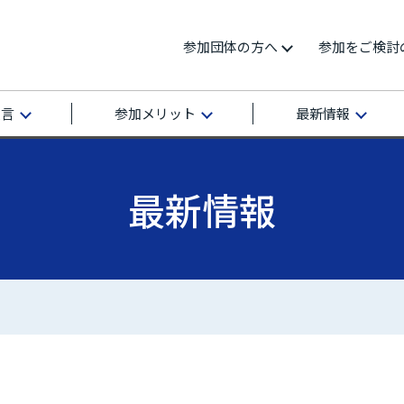
参加団体の方へ
参加をご検討
宣言
参加メリット
最新情報
最新情報
再エネ100宣言 RE Action の最新情報