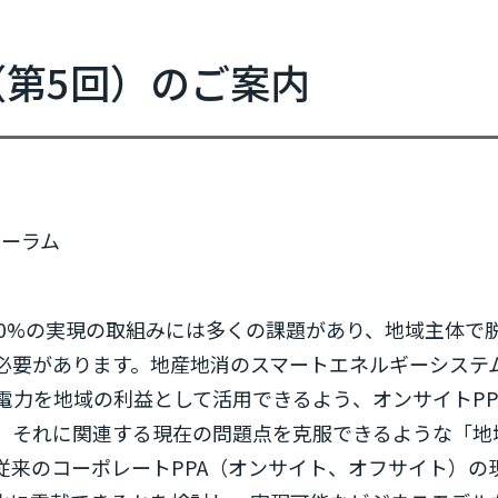
新規参加団体のお知らせ
RE Actionからのお知らせ
（第5回）のご案内
協力イベント
活動報告
参加団体の最新情報
参加団体の取り組み
ォーラム
内
参加団体の方へのお知らせ
0%の実現の取組みには多くの課題があり、地域主体で
必要があります。地産地消のスマートエネルギーシステ
補助金などのお知らせ
力を地域の利益として活用できるよう、オンサイトPP
、それに関連する現在の問題点を克服できるような「地域
従来のコーポレートPPA（オンサイト、オフサイト）の