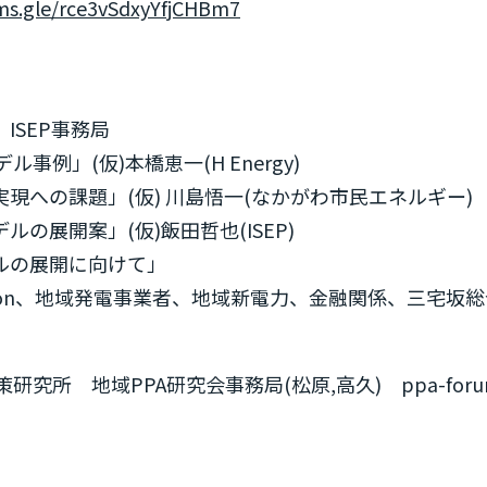
rms.gle/rce3vSdxyYfjCHBm7
ISEP事務局
例」(仮)本橋恵一(H Energy)
現への課題」(仮) 川島悟一(なかがわ市民エネルギー)
の展開案」(仮)飯田哲也(ISEP)
ルの展開に向けて」
ction、地域発電事業者、地域新電力、金融関係、三宅坂
 地域PPA研究会事務局(松原,高久) ppa-forum@is