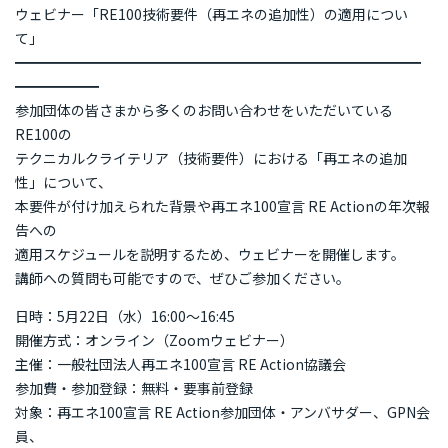
再エネ100宣言 RE Action の最新情報
ウェビナー「RE100技術要件（再エネの追加性）の適用につい
て」
新規参加団体のお知らせ
RE Actionからのお知らせ
━━━━━━━━━━━━━━━━━━━━━━━━━━━━━
主催イベント
協力イベント
活動報告
━━━━━━
参加団体の皆さまから多くのお問い合わせをいただいている
RE100の
参加団体の最新情報
テクニカルクライテリア（技術要件）における「再エネの追加
性」について、
参加団体の取り組み
本要件が付け加えられた背景や再エネ100宣言 RE Actionの年次報
告への
適用スケジュールを説明するため、ウェビナーを開催します。
参加団体の方へのお知らせ
講師への質問も可能ですので、ぜひご参加ください。
日時：5月22日（水）16:00～16:45
補助金などのお知らせ
開催方式：オンライン（Zoomウェビナー）
主催：一般社団法人再エネ100宣言 RE Action協議会
参加費・参加登録：無料・要事前登録
対象：再エネ100宣言 RE Action参加団体・アンバサダー、GPN会
員、