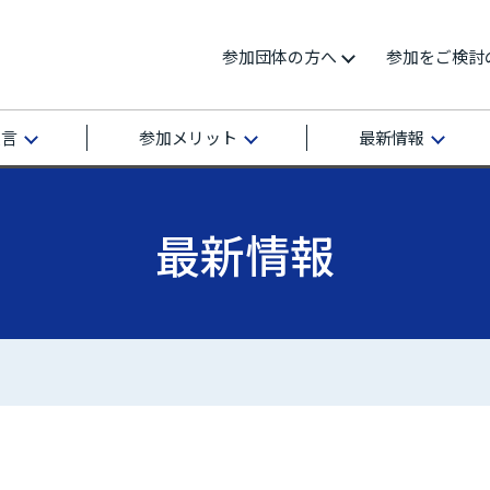
参加団体の方へ
参加をご検討
宣言
参加メリット
最新情報
最新情報
再エネ100宣言 RE Action の最新情報