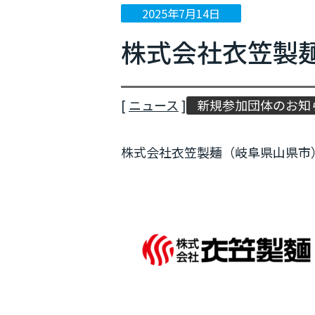
2025年7月14日
ニュース
株式会社衣笠製麺が
イベント情報
プレスリリース
[
ニュース
]
新規参加団体のお知
メディア掲載
株式会社衣笠製麺（岐阜県山県市）が