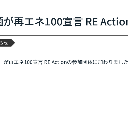
新規参加団体のお知らせ
RE Actionからのお知らせ
再エネ100宣言 RE Acti
協力イベント
活動報告
らせ
参加団体の最新情報
参加団体の取り組み
再エネ100宣言 RE Actionの参加団体に加わりまし
参加団体の方へのお知らせ
補助金などのお知らせ