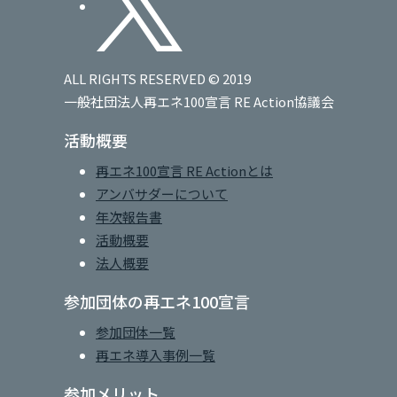
ALL RIGHTS RESERVED © 2019
一般社団法人再エネ100宣言 RE Action協議会
活動概要
再エネ100宣言 RE Actionとは
アンバサダーについて
年次報告書
活動概要
法人概要
参加団体の再エネ100宣言
参加団体一覧
再エネ導入事例一覧
参加メリット