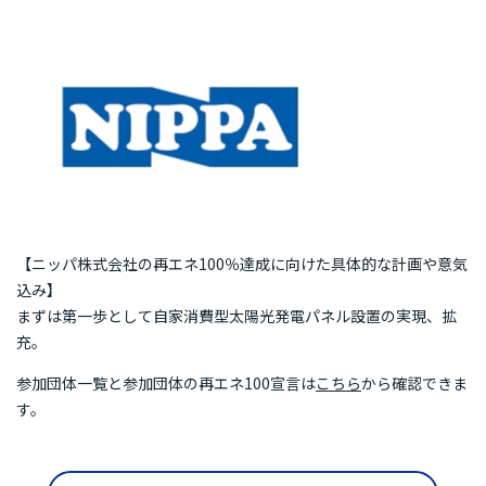
再エネ100宣言 RE Action の最新情報
新規参加団体のお知らせ
RE Actionからのお知らせ
主催イベント
協力イベント
活動報告
参加団体の最新情報
参加団体の取り組み
【ニッパ株式会社の再エネ100％達成に向けた具体的な計画や意気
込み】
参加団体の方へのお知らせ
まずは第一歩として自家消費型太陽光発電パネル設置の実現、拡
充。
補助金などのお知らせ
参加団体一覧と参加団体の再エネ100宣言は
こちら
から確認できま
す。