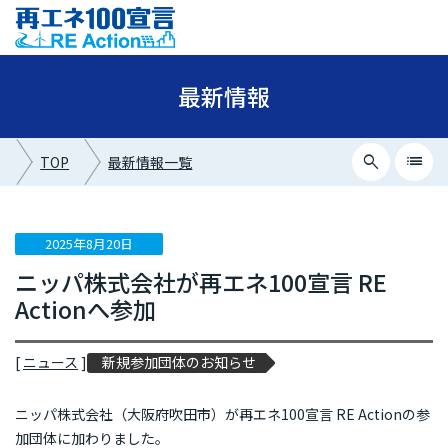
最新情報
search
list
TOP
最新情報一覧
close
最新情報カテゴリー
2025年8月20日
ニッパ株式会社が再エネ100宣言 RE
ニュース
Actionへ参加
イベント情報
プレスリリース
[
ニュース
]
新規参加団体のお知らせ
メディア掲載
ニッパ株式会社（大阪府吹田市）が再エネ100宣言 RE Actionの参
加団体に加わりました。