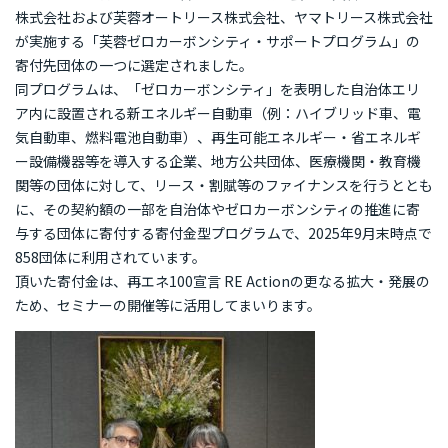
再エネ100宣言 RE Action の最新情報
株式会社および芙蓉オートリース株式会社、ヤマトリース株式会社
が実施する「芙蓉ゼロカーボンシティ・サポートプログラム」の
新規参加団体のお知らせ
RE Actionからのお知らせ
寄付先団体の一つに選定されました。
主催イベント
協力イベント
活動報告
同プログラムは、「ゼロカーボンシティ」を表明した自治体エリ
ア内に設置される新エネルギー自動車（例：ハイブリッド車、電
気自動車、燃料電池自動車）、再生可能エネルギー・省エネルギ
参加団体の最新情報
ー設備機器等を導入する企業、地方公共団体、医療機関・教育機
関等の団体に対して、リース・割賦等のファイナンスを行うととも
参加団体の取り組み
に、その契約額の一部を自治体やゼロカーボンシティの推進に寄
与する団体に寄付する寄付金型プログラムで、2025年9月末時点で
858団体に利用されています。
参加団体の方へのお知らせ
頂いた寄付金は、再エネ100宣言 RE Actionの更なる拡大・発展の
ため、セミナーの開催等に活用してまいります。
補助金などのお知らせ