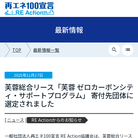
最新情報
search
list
TOP
最新情報一覧
close
最新情報カテゴリー
2025年11月17日
芙蓉総合リース「芙蓉 ゼロカーボンシテ
ニュース
ィ・サポートプログラム」 寄付先団体に
イベント情報
選定されました
プレスリリース
[
ニュース
]
RE Actionからのお知らせ
メディア掲載
一般社団法人再エネ100宣言 RE Action協議会は、芙蓉総合リース