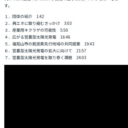
す。
１．団体の紹介 1:42
２．再エネに取り組むきっかけ 3:03
３．産業用キクラゲの可能性 5:50
４．広がる営農型太陽光発電 16:46
５．福知山市の脱炭素先行地域の共同提案 19:43
６．営農型太陽光発電の拡大に向けて 21:57
７．営農型太陽光発電を取り巻く課題 24:03