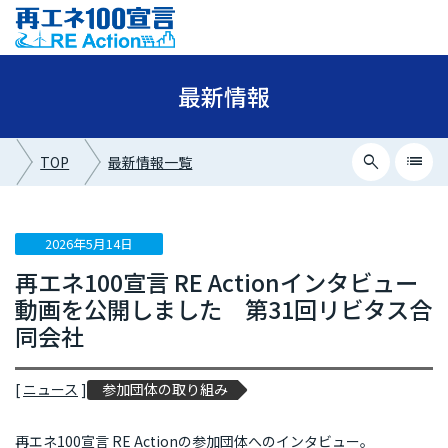
最新情報
search
list
TOP
最新情報一覧
close
最新情報カテゴリー
2026年5月14日
再エネ100宣言 RE Actionインタビュー
ニュース
動画を公開しました 第31回リビタス合
イベント情報
同会社
プレスリリース
[
ニュース
]
参加団体の取り組み
メディア掲載
再エネ100宣言 RE Actionの参加団体へのインタビュー。