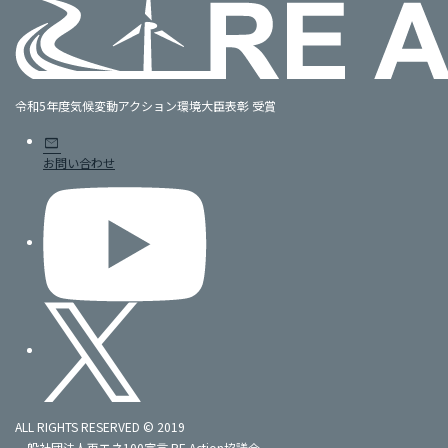
令和5年度気候変動アクション環境大臣表彰 受賞
mail
お問い合わせ
ALL RIGHTS RESERVED © 2019
一般社団法人再エネ100宣言 RE Action協議会