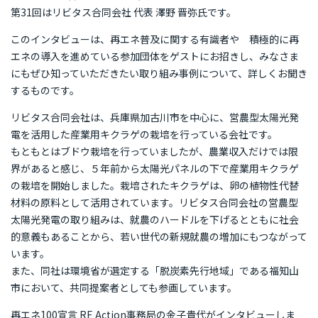
再エネ100宣言 RE Action の最新情報
第31回はリビタス合同会社 代表 澤野 晋弥氏です。
新規参加団体のお知らせ
RE Actionからのお知らせ
このインタビューは、再エネ普及に関する有識者や 積極的に再
エネの導入を進めている参加団体をゲストにお招きし、みなさま
主催イベント
協力イベント
活動報告
にもぜひ知っていただきたい取り組み事例について、詳しくお聞き
するものです。
参加団体の最新情報
リビタス合同会社は、兵庫県加古川市を中心に、営農型太陽光発
電を活用した産業用キクラゲの栽培を行っている会社です。
参加団体の取り組み
もともとはブドウ栽培を行っていましたが、農業収入だけでは限
界があると感じ、５年前から太陽光パネルの下で産業用キクラゲ
の栽培を開始しました。栽培されたキクラゲは、卵の植物性代替
参加団体の方へのお知らせ
材料の原料として活用されています。リビタス合同会社の営農型
太陽光発電の取り組みは、就農のハードルを下げるとともに社会
補助金などのお知らせ
的意義もあることから、若い世代の新規就農の増加にもつながって
います。
また、同社は環境省が選定する「脱炭素先行地域」である福知山
市において、共同提案者としても参画しています。
再エネ100宣言 RE Action事務局の金子貴代がインタビューしま