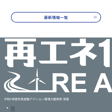
最新情報一覧
令和5年度気候変動アクション環境大臣表彰 受賞
mail