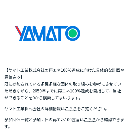
再エネ100宣言 RE Action の最新情報
新規参加団体のお知らせ
RE Actionからのお知らせ
主催イベント
協力イベント
活動報告
参加団体の最新情報
参加団体の取り組み
【ヤマト工業株式会社の再エネ100％達成に向けた具体的な計画や
意気込み】
参加団体の方へのお知らせ
既に参加されている多種多様な団体の取り組みを参考にさせてい
ただきながら、2050年までに再エネ100％達成を目指して、当社
補助金などのお知らせ
ができることを0から模索してまいります。
ヤマト工業株式会社の詳細情報は
こちら
をご覧ください。
参加団体一覧と参加団体の再エネ100宣言は
こちら
から確認できま
す。