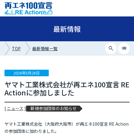
最新情報
search
list
TOP
最新情報一覧
close
最新情報カテゴリー
2026年5月28日
ヤマト工業株式会社が再エネ100宣言 RE
ニュース
Actionに参加しました
イベント情報
プレスリリース
[
ニュース
]
新規参加団体のお知らせ
メディア掲載
ヤマト工業株式会社（大阪府大阪市）が再エネ100宣言 RE Action
の参加団体に加わりました。