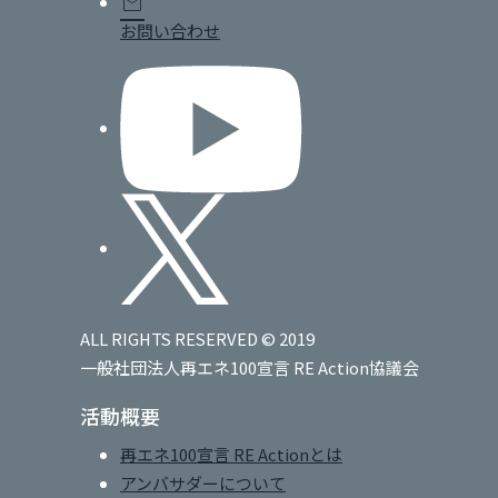
mail
お問い合わせ
ALL RIGHTS RESERVED © 2019
一般社団法人再エネ100宣言 RE Action協議会
活動概要
再エネ100宣言 RE Actionとは
アンバサダーについて