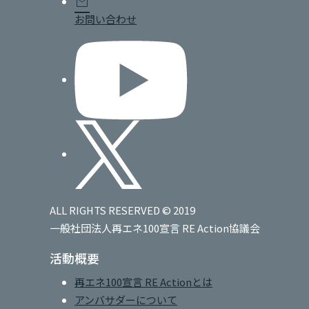
mail
お問い合わせ
ALL RIGHTS RESERVED © 2019
一般社団法人再エネ100宣言 RE Action協議会
活動概要
再エネ100宣言 RE Actionとは
アンバサダーについて