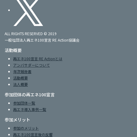
ALL RIGHTS RESERVED © 2019
一般社団法人再エネ100宣言 RE Action協議会
活動概要
再エネ100宣言 RE Actionとは
アンバサダーについて
年次報告書
活動概要
法人概要
参加団体の再エネ100宣言
参加団体一覧
再エネ導入事例一覧
参加メリット
参加のメリット
再エネ100宣言後の反響