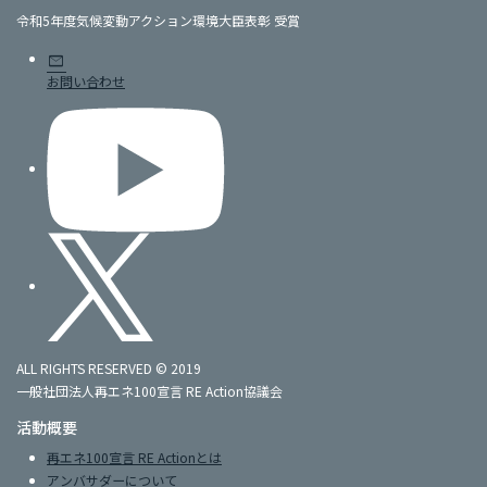
令和5年度気候変動アクション環境大臣表彰 受賞
mail
お問い合わせ
ALL RIGHTS RESERVED © 2019
一般社団法人再エネ100宣言 RE Action協議会
活動概要
再エネ100宣言 RE Actionとは
アンバサダーについて