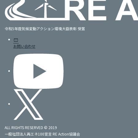
令和5年度気候変動アクション環境大臣表彰 受賞
mail
お問い合わせ
ALL RIGHTS RESERVED © 2019
一般社団法人再エネ100宣言 RE Action協議会