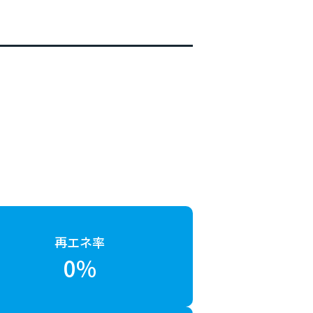
再エネ率
0%