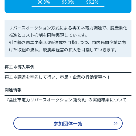
90.8%
96.0%
96.2%
リバースオークション方式による再エネ電力調達で、脱炭素化
推進とコスト抑制を同時実現しています。
引き続き再エネ率100％達成を目指しつつ、市内民間企業に向
けた取組の波及、脱炭素経営の拡大を目指していきます。
再エネ導入事例
再エネ調達を率先して行い、市民・企業の行動変容へ！
関連情報
『益田市電力リバースオークション 第6弾』の実施結果について
参加団体一覧