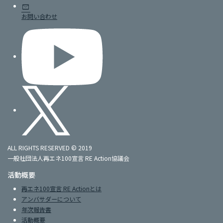
mail
お問い合わせ
ALL RIGHTS RESERVED © 2019
一般社団法人再エネ100宣言 RE Action協議会
活動概要
再エネ100宣言 RE Actionとは
アンバサダーについて
年次報告書
活動概要