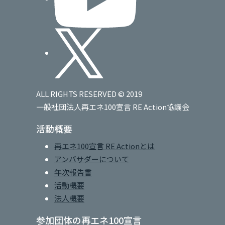
ALL RIGHTS RESERVED © 2019
一般社団法人再エネ100宣言 RE Action協議会
活動概要
再エネ100宣言 RE Actionとは
アンバサダーについて
年次報告書
活動概要
法人概要
参加団体の再エネ100宣言