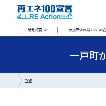
活動概要
参加団体の再エネ100
一戸町が再
TOP