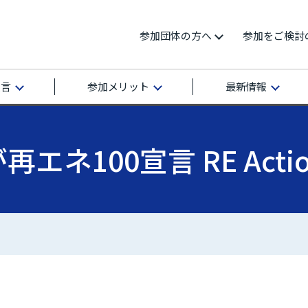
参加団体の方へ
参加をご検討
宣言
参加メリット
最新情報
エネ100宣言 RE Act