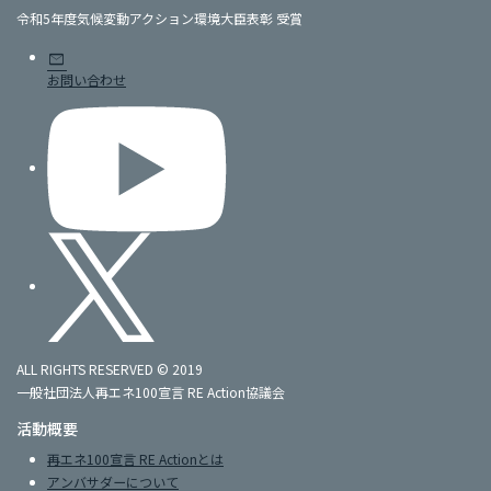
令和5年度気候変動アクション環境大臣表彰 受賞
mail
お問い合わせ
ALL RIGHTS RESERVED © 2019
一般社団法人再エネ100宣言 RE Action協議会
活動概要
再エネ100宣言 RE Actionとは
アンバサダーについて