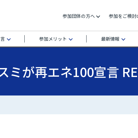
参加団体の方へ
参加をご検討
宣言
参加メリット
最新情報
が再エネ100宣言 RE A