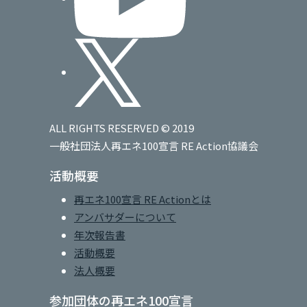
ALL RIGHTS RESERVED © 2019
一般社団法人再エネ100宣言 RE Action協議会
活動概要
再エネ100宣言 RE Actionとは
アンバサダーについて
年次報告書
活動概要
法人概要
参加団体の再エネ100宣言