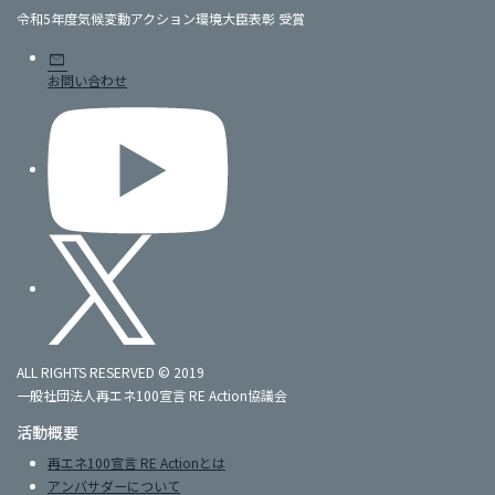
令和5年度気候変動アクション環境大臣表彰 受賞
mail
お問い合わせ
ALL RIGHTS RESERVED © 2019
一般社団法人再エネ100宣言 RE Action協議会
活動概要
再エネ100宣言 RE Actionとは
アンバサダーについて