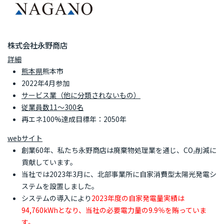
株式会社永野商店
詳細
熊本県
熊本市
2022年4月参加
サービス業（他に分類されないもの）
従業員数11～300名
再エネ100%達成目標年：2050年
webサイト
創業60年、私たち永野商店は廃棄物処理業を通じ、CO₂削減に
貢献しています。
当社では2023年3月に、北部事業所に自家消費型太陽光発電シ
ステムを設置しました。
システムの導入により
2023年度の自家発電量実績は
94,760kWhとなり、当社の必要電力量の9.9％を賄っていま
す。