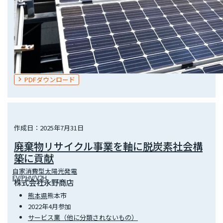
PDFダウンロード
作成日：2025年7月31日
廃棄物リサイクル事業を軸に脱炭素社会構
築に貢献
自家消費型太陽光発電
EV/PHV/V2H
株式会社永野商店
熊本県
熊本市
2022年4月参加
サービス業（他に分類されないもの）