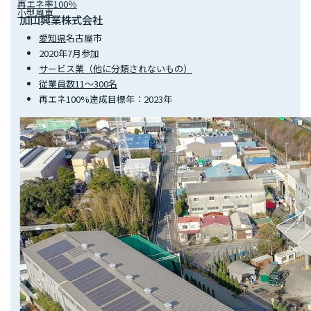
再エネ率100％
小型風車
加山興業株式会社
愛知県
名古屋市
2020年7月参加
サービス業（他に分類されないもの）
従業員数11～300名
再エネ100%達成目標年：2023年