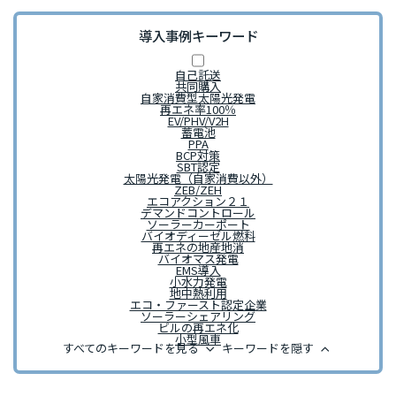
導入事例キーワード
自己託送
共同購入
自家消費型太陽光発電
再エネ率100％
EV/PHV/V2H
蓄電池
PPA
BCP対策
SBT認定
太陽光発電（自家消費以外）
ZEB/ZEH
エコアクション２１
デマンドコントロール
ソーラーカーポート
バイオディーゼル燃料
再エネの地産地消
バイオマス発電
EMS導入
小水力発電
地中熱利用
エコ・ファースト認定企業
ソーラーシェアリング
ビルの再エネ化
小型風車
keyboard_arrow_down
keyboard_arrow_up
すべてのキーワードを見る
キーワードを隠す