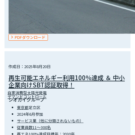
PDFダウンロード
作成日：2025年8月20日
再生可能エネルギー利用100％達成 ＆ 中小
企業向けSBT認証取得！
自家消費型太陽光発電
デマンドコントロール
シオガイグループ
東京都
足立区
2024年6月参加
サービス業（他に分類されないもの）
従業員数11～300名
再エネ100%達成目標年：2030年