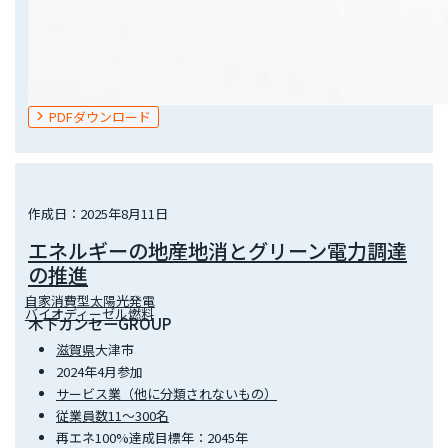
PDFダウンロード
作成日：2025年8月11日
エネルギーの地産地消とグリーン電力調達
の推進
自家消費型太陽光発電
バイオディーゼル燃料
木下カンセーGROUP
滋賀県
大津市
2024年4月参加
サービス業（他に分類されないもの）
従業員数11～300名
再エネ100%達成目標年：2045年