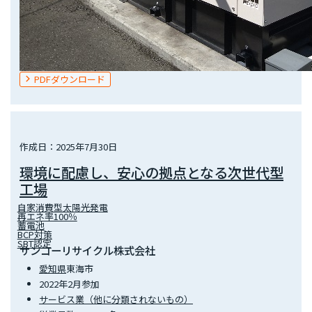
PDFダウンロード
作成日：2025年7月30日
環境に配慮し、安心の拠点となる次世代型
工場
自家消費型太陽光発電
再エネ率100％
蓄電池
BCP対策
SBT認定
サンコーリサイクル株式会社
愛知県
東海市
2022年2月参加
サービス業（他に分類されないもの）