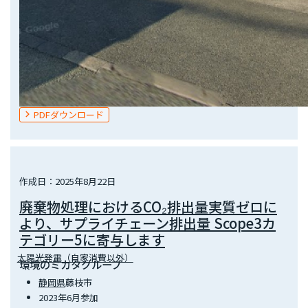
PDFダウンロード
作成日：2025年8月22日
廃棄物処理におけるCO₂排出量実質ゼロに
より、サプライチェーン排出量 Scope3カ
テゴリー5に寄与します
太陽光発電（自家消費以外）
環境のミカタグループ
静岡県
藤枝市
2023年6月参加