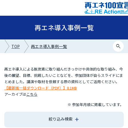
再エネ導入事例一覧
search
TOP
再エネ導入事例一覧
再エネ導入による脱炭素に取り組んだきっかけや具体的な取り組み、今
後の展望、目標、挑戦したいことなどを、参加団体が自らスライドにま
とめました。講演や取材を依頼する際の資料としてご活用ください。
【最新版一括ダウンロード（PDF）】8.1MB
アーカイブは
こちら
※ 参加年月順に掲載しています。
絞り込み検索