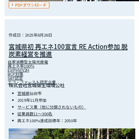
PDFダウンロード
作成日：2025年8月26日
宮城県初 再エネ100宣言 RE Action参加 脱
炭素経営を推進
自家消費型太陽光発電
再エネ率100％
EV/PHV/V2H
BCP対策
SBT認定
エコ・ファースト認定企業
株式会社宮城衛生環境公社
宮城県
仙台市
2019年11月参加
サービス業（他に分類されないもの）
従業員数11～300名
再エネ100%達成目標年：2050年