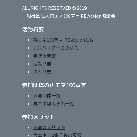
ALL RIGHTS RESERVED © 2019
一般社団法人再エネ100宣言 RE Action協議会
活動概要
再エネ100宣言 RE Actionとは
アンバサダーについて
年次報告書
活動概要
法人概要
参加団体の再エネ100宣言
参加団体一覧
再エネ導入事例一覧
参加メリット
参加のメリット
再エネ100宣言後の反響