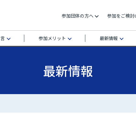
参加団体の方へ
参加をご検討
宣言
参加メリット
最新情報
最新情報
再エネ100宣言 RE Action の最新情報