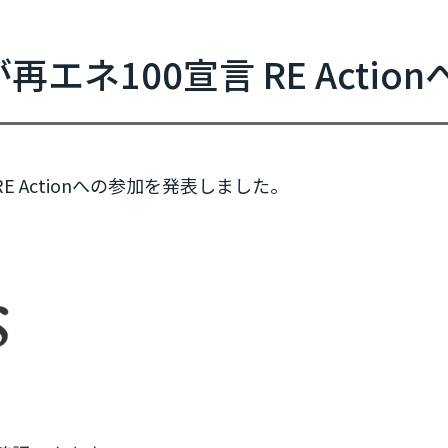
新規参加団体のお知らせ
RE Actionからのお知らせ
エネ100宣言 RE Actio
協力イベント
活動報告
参加団体の最新情報
E Actionへの参加を発表しました。
参加団体の取り組み
参加団体の方へのお知らせ
補助金などのお知らせ