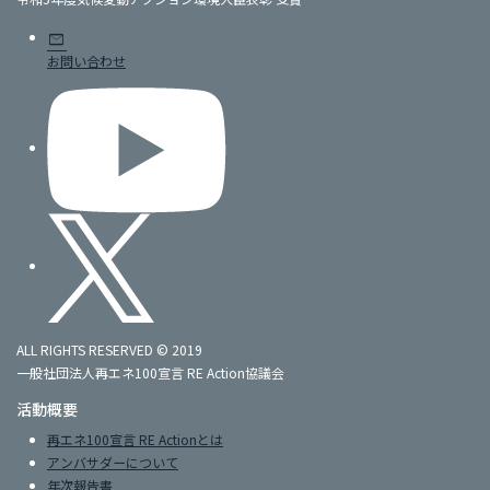
mail
お問い合わせ
ALL RIGHTS RESERVED © 2019
一般社団法人再エネ100宣言 RE Action協議会
活動概要
再エネ100宣言 RE Actionとは
アンバサダーについて
年次報告書