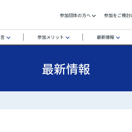
参加団体の方へ
参加をご検討
宣言
参加メリット
最新情報
最新情報
再エネ100宣言 RE Action の最新情報