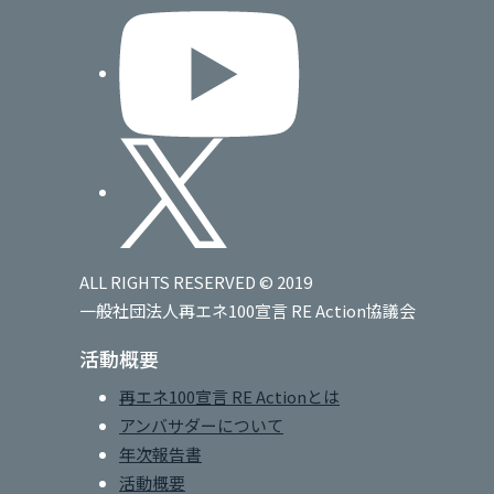
ALL RIGHTS RESERVED © 2019
一般社団法人再エネ100宣言 RE Action協議会
活動概要
再エネ100宣言 RE Actionとは
アンバサダーについて
年次報告書
活動概要