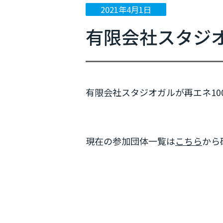
2021年4月1日
ニュース
有限会社スタジオガ
イベント情報
プレスリリース
メディア掲載
有限会社スタジオガルが再エネ100宣
現在の参加団体一覧は
こちら
から