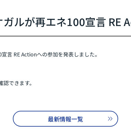
新規参加団体のお知らせ
RE Actionからのお知らせ
ルが再エネ100宣言 RE Ac
協力イベント
活動報告
参加団体の最新情報
言 RE Actionへの参加を発表しました。
参加団体の取り組み
確認できます。
参加団体の方へのお知らせ
補助金などのお知らせ
最新情報一覧