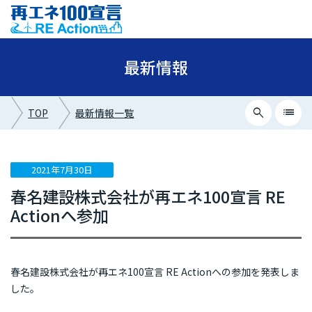
最新情報
search
list
TOP
最新情報一覧
close
最新情報カテゴリー
2021年7月30日
春名建設株式会社が再エネ100宣言 RE
ニュース
Actionへ参加
イベント情報
プレスリリース
春名建設株式会社が再エネ100宣言 RE Actionへの参加を発表しま
メディア掲載
した。