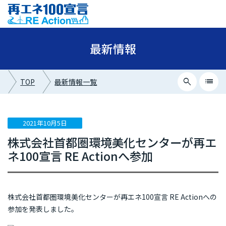
最新情報
search
list
TOP
最新情報一覧
close
最新情報カテゴリー
2021年10月5日
株式会社首都圏環境美化センターが再エ
ニュース
ネ100宣言 RE Actionへ参加
イベント情報
プレスリリース
株式会社首都圏環境美化センターが再エネ100宣言 RE Actionへの
メディア掲載
参加を発表しました。