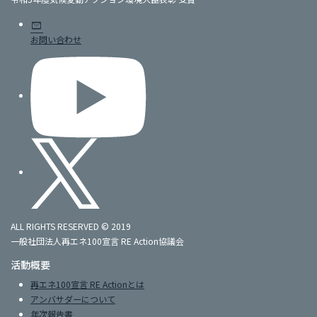
mail
お問い合わせ
ALL RIGHTS RESERVED © 2019
一般社団法人再エネ100宣言 RE Action協議会
活動概要
再エネ100宣言 RE Actionとは
アンバサダーについて
年次報告書