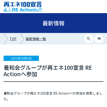
最新情報
search
list
TOP
最新情報一覧
close
最新情報カテゴリー
2021年10月5日
養和会グループが再エネ100宣言 RE
ニュース
Actionへ参加
イベント情報
プレスリリース
養和会グループが再エネ100宣言 RE Actionへの参加を発表しまし
メディア掲載
た。