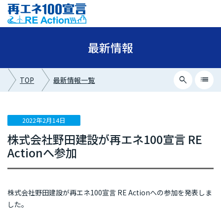
最新情報
search
list
TOP
最新情報一覧
close
最新情報カテゴリー
2022年2月14日
株式会社野田建設が再エネ100宣言 RE
ニュース
Actionへ参加
イベント情報
プレスリリース
株式会社野田建設が再エネ100宣言 RE Actionへの参加を発表しま
メディア掲載
した。