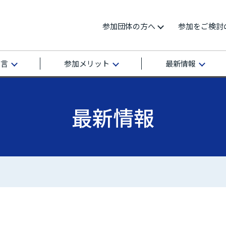
参加団体の方へ
参加をご検討
宣言
参加メリット
最新情報
最新情報
再エネ100宣言 RE Action の最新情報