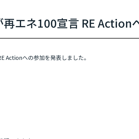
新規参加団体のお知らせ
RE Actionからのお知らせ
エネ100宣言 RE Actio
協力イベント
活動報告
参加団体の最新情報
E Actionへの参加を発表しました。
参加団体の取り組み
参加団体の方へのお知らせ
補助金などのお知らせ