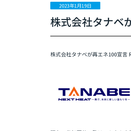
2023年1月19日
ニュース
株式会社タナベが再
イベント情報
プレスリリース
メディア掲載
株式会社タナベが再エネ100宣言 R