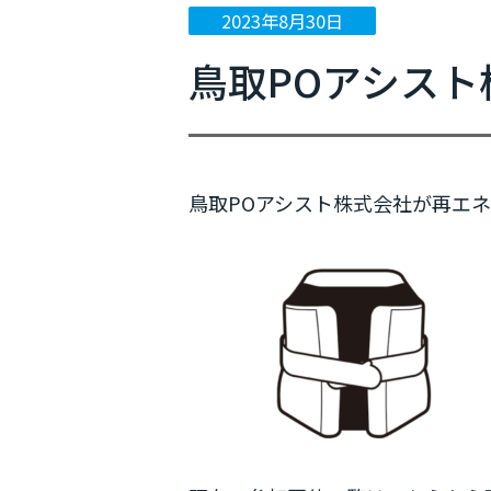
2023年8月30日
ニュース
鳥取POアシスト株
イベント情報
プレスリリース
メディア掲載
鳥取POアシスト株式会社が再エネ10