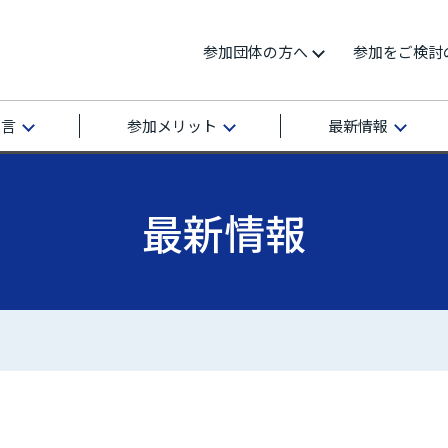
参加団体の方へ
参加をご検討
宣言
参加メリット
最新情報
最新情報
再エネ100宣言 RE Action の最新情報