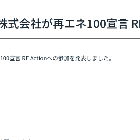
新規参加団体のお知らせ
RE Actionからのお知らせ
式会社が再エネ100宣言 RE 
協力イベント
活動報告
参加団体の最新情報
0宣言 RE Actionへの参加を発表しました。
参加団体の取り組み
参加団体の方へのお知らせ
補助金などのお知らせ