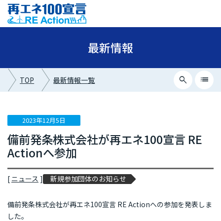
最新情報
search
list
TOP
最新情報一覧
close
最新情報カテゴリー
2023年12月5日
備前発条株式会社が再エネ100宣言 RE
ニュース
Actionへ参加
イベント情報
プレスリリース
[
ニュース
]
新規参加団体のお知らせ
メディア掲載
備前発条株式会社が再エネ100宣言 RE Actionへの参加を発表しま
した。