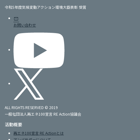
令和5年度気候変動アクション環境大臣表彰 受賞
mail
お問い合わせ
ALL RIGHTS RESERVED © 2019
一般社団法人再エネ100宣言 RE Action協議会
活動概要
再エネ100宣言 RE Actionとは
アンバサダーについて