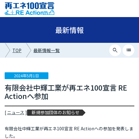
最新情報
search
list
TOP
最新情報一覧
close
最新情報カテゴリー
2024年5月1日
有限会社中輝工業が再エネ100宣言 RE
ニュース
Actionへ参加
イベント情報
プレスリリース
[
ニュース
]
新規参加団体のお知らせ
メディア掲載
有限会社中輝工業が再エネ100宣言 RE Actionへの参加を発表しま
した。