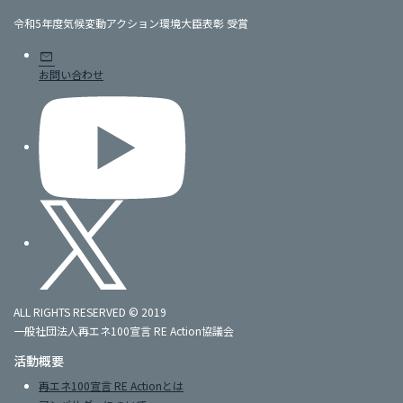
令和5年度気候変動アクション環境大臣表彰 受賞
mail
お問い合わせ
ALL RIGHTS RESERVED © 2019
一般社団法人再エネ100宣言 RE Action協議会
活動概要
再エネ100宣言 RE Actionとは