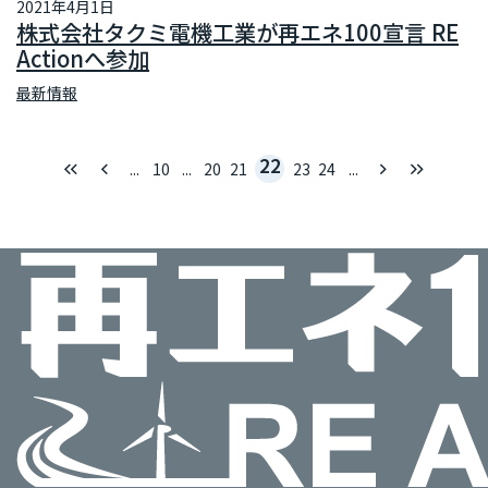
2021年4月1日
株式会社タクミ電機工業が再エネ100宣言 RE
Actionへ参加
最新情報
22
keyboard_double_arrow_left
keyboard_arrow_left
keyboard_arrow_right
keyboard_double_arrow_right
...
10
...
20
21
23
24
...