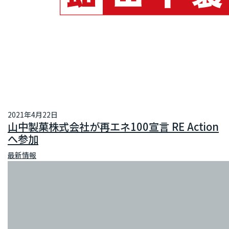
再エネ100宣言 RE Action の最新情報
新規参加団体のお知らせ
RE Actionからのお知らせ
主催イベント
協力イベント
活動報告
参加団体の最新情報
参加団体の取り組み
2021年4月22日
山中製菓株式会社が再エネ100宣言 RE Action
へ参加
参加団体の方へのお知らせ
最新情報
補助金などのお知らせ