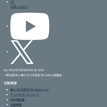
mail
お問い合わせ
ALL RIGHTS RESERVED © 2019
一般社団法人再エネ100宣言 RE Action協議会
活動概要
再エネ100宣言 RE Actionとは
アンバサダーについて
年次報告書
活動概要