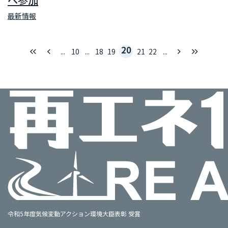
最新情報
20
keyboard_double_arrow_left
keyboard_arrow_left
keyboard_arrow_right
keyboard_double_arrow_right
...
10
...
18
19
21
22
...
令和5年度気候変動アクション環境大臣表彰 受賞