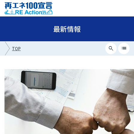
最新情報
search
list
TOP
close
最新情報カテゴリー
ニュース
イベント情報
プレスリリース
メディア掲載