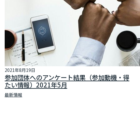
再エネ100宣言 RE Action の最新情報
新規参加団体のお知らせ
RE Actionからのお知らせ
主催イベント
協力イベント
活動報告
参加団体の最新情報
参加団体の取り組み
2021年8月19日
参加団体へのアンケート結果（参加動機・得
たい情報）2021年5月
参加団体の方へのお知らせ
最新情報
補助金などのお知らせ