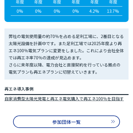
年度
年度
年度
年度
年度
年度
0%
0%
0%
0%
4.2%
13.7%
弊社の電気使用量の約70％を占める足利工場に、2基目となる
太陽光設備を計画中です。また足利工場では2025年度より再
エネ100％電気プランに変更をしました。これにより会社全体
では再エネ率70％の達成が見込めます。
さらに来年度以降、電力会社と直接契約を行っている拠点の
電気プランも再エネプランに切替えていきます。
再エネ導入事例
自家消費型太陽光発電と再エネ電気購入で再エネ100％を目指す
参加団体一覧