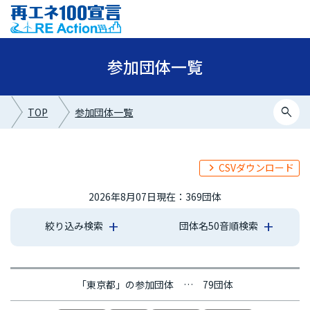
参加団体一覧
search
TOP
参加団体一覧
CSVダウンロード
2026年8月07日現在：369団体
絞り込み検索
団体名50音順検索
あ行
か行
さ行
た行
な行
は行
ま行
や行
ら行
わ行
「東京都」の参加団体 … 79団体