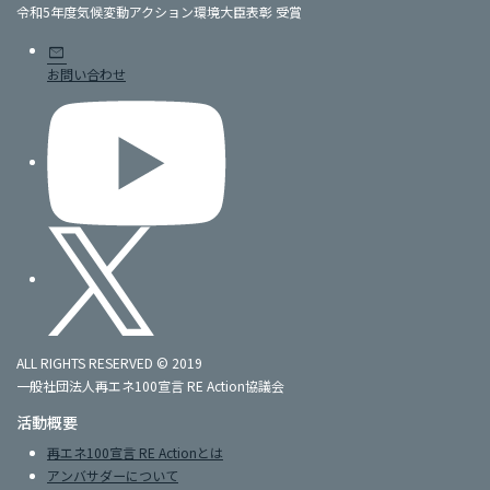
令和5年度気候変動アクション環境大臣表彰 受賞
mail
お問い合わせ
ALL RIGHTS RESERVED © 2019
一般社団法人再エネ100宣言 RE Action協議会
活動概要
再エネ100宣言 RE Actionとは
アンバサダーについて