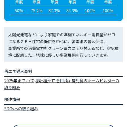
年度
年度
年度
年度
年度
年度
50%
75.2%
87.3%
84.3%
100%
100%
太陽光発電などにより家庭での年間エネルギー消費量がゼロ
になるＺＥＨ住宅の提供を中心に、蓄電池の普及促進、
事業所での消費電力もクリーン電力に切り替えるなど、空気環
境に配慮した、地球に優しい事業展開を行っていきます。
再エネ導入事例
2025年までにCO₂排出量ゼロを目指す鹿児島のホームビルダーの
取り組み
関連情報
SDGsへの取り組み