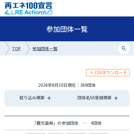
参加団体一覧
search
TOP
参加団体一覧
CSVダウンロード
2026年8月10日現在：369団体
絞り込み検索
団体名50音順検索
あ行
か行
さ行
た行
な行
は行
ま行
や行
ら行
わ行
「鹿児島県」の参加団体 … 4団体