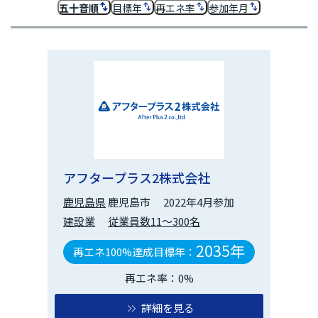
五十音順
目標年
再エネ率
参加年月
アフタープラス2株式会社
鹿児島県
鹿児島市
2022年4月参加
建設業
従業員数11～300名
2035年
再エネ100%達成目標年：
再エネ率：0%
詳細を見る