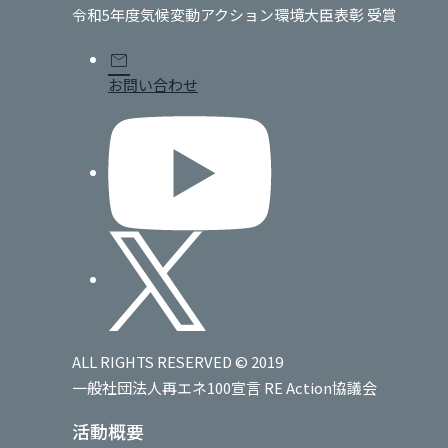
令和5年度気候変動アクション環境大臣表彰 受賞
mail
お問い合わせ
ALL RIGHTS RESERVED © 2019
一般社団法人再エネ100宣言 RE Action協議会
活動概要