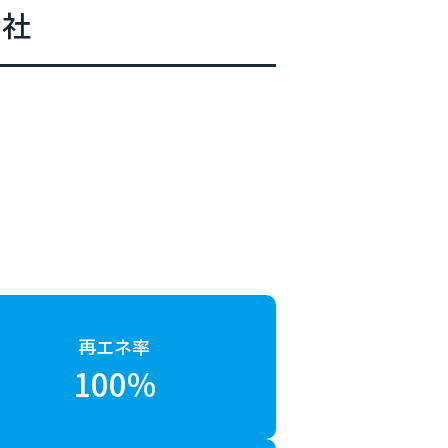
会社
再エネ率
100%