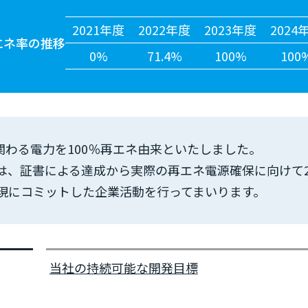
2021年度
2022年度
2023年度
2024
エネ率の推移
0%
71.4%
100%
100
に関わる電力を100％再エネ由来といたしました。
は、証書による達成から実際の再エネ電源確保に向けて2
現にコミットした企業活動を行ってまいります。
当社の持続可能な開発目標